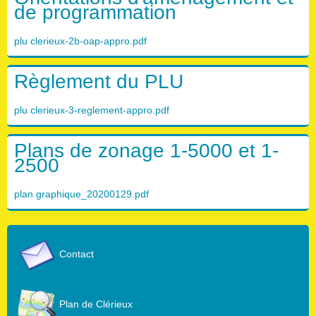
de programmation
plu clerieux-2b-oap-appro.pdf
Règlement du PLU
plu clerieux-3-reglement-appro.pdf
Plans de zonage 1-5000 et 1-
2500
plan graphique_20200129.pdf
Contact
Plan de Clérieux