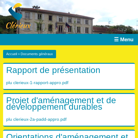
☰ Menu
Accueil
> Documents généraux
Rapport de présentation
plu clerieux-1-rapport-appro.pdf
Projet d'aménagement et de
développement durables
plu clerieux-2a-padd-appro.pdf
Orientations d'aménagement et