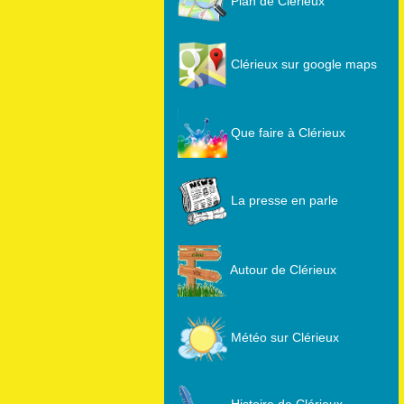
Plan de Clérieux
Clérieux sur google maps
Que faire à Clérieux
La presse en parle
Autour de Clérieux
Météo sur Clérieux
Histoire de Clérieux