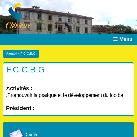
☰ Menu
Accueil
> F.C C.B.G
F.C C.B.G
Activités :
.Promouvoir la pratique et le développement du football
Président :
Contact