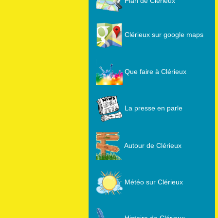
Plan de Clérieux
Clérieux sur google maps
Que faire à Clérieux
La presse en parle
Autour de Clérieux
Météo sur Clérieux
Histoire de Clérieux