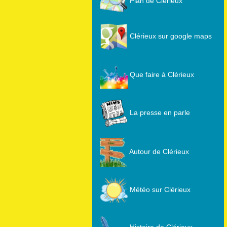
Plan de Clérieux
Clérieux sur google maps
Que faire à Clérieux
La presse en parle
Autour de Clérieux
Météo sur Clérieux
Histoire de Clérieux