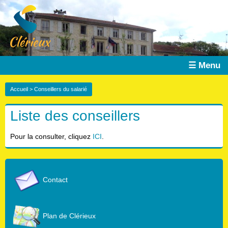
☰ Menu
Accueil
> Conseillers du salarié
Liste des conseillers
Pour la consulter, cliquez
ICI
.
Contact
Plan de Clérieux