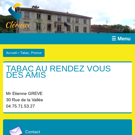
☰ Menu
Accueil
> Tabac, Presse
TABAC AU RENDEZ VOUS
DES AMIS
Mr Etienne GREVE
30 Rue de la Vallée
04.75.71.53.27
Contact