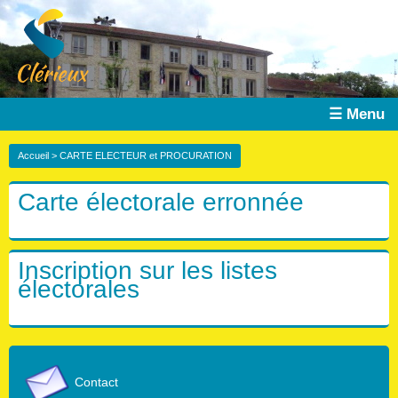
☰ Menu
Accueil
> CARTE ELECTEUR et PROCURATION
Carte électorale erronnée
Inscription sur les listes
électorales
Contact