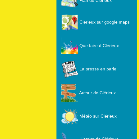
Plan de Clérieux
Clérieux sur google maps
Que faire à Clérieux
La presse en parle
Autour de Clérieux
Météo sur Clérieux
Histoire de Clérieux