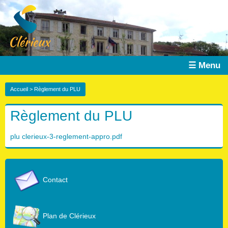
☰ Menu
Accueil
> Règlement du PLU
Règlement du PLU
plu clerieux-3-reglement-appro.pdf
Contact
Plan de Clérieux