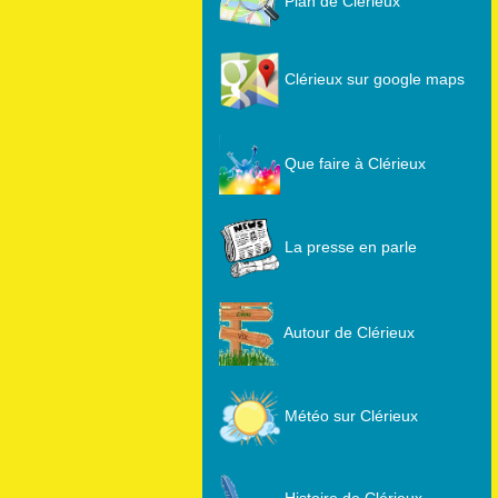
Plan de Clérieux
Clérieux sur google maps
Que faire à Clérieux
La presse en parle
Autour de Clérieux
Météo sur Clérieux
Histoire de Clérieux