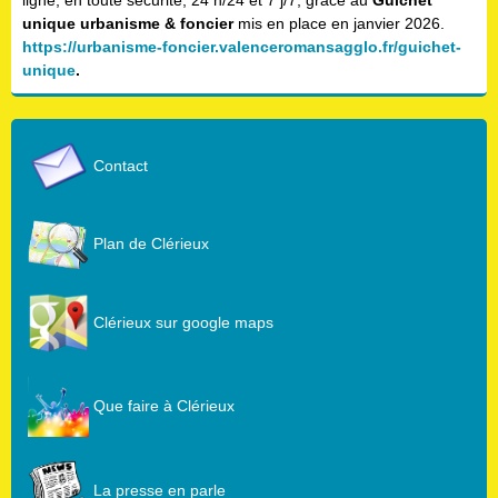
ligne, en toute sécurité, 24 h/24 et 7 j/7, grâce au
Guichet
unique urbanisme & foncier
mis en place en janvier 2026.
https://urbanisme-foncier.valenceromansagglo.fr/guichet-
unique
.
Contact
Plan de Clérieux
Clérieux sur google maps
Que faire à Clérieux
La presse en parle