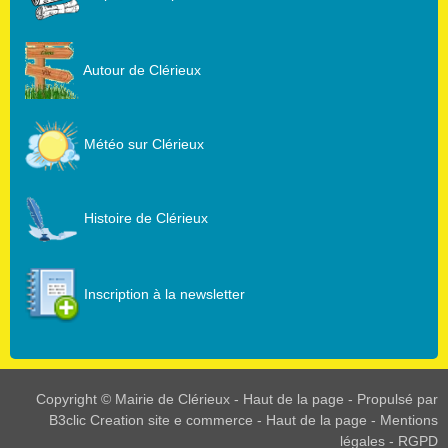
Autour de Clérieux
Météo sur Clérieux
Histoire de Clérieux
Inscription à la newsletter
Copyright © Mairie de Clérieux -
Haut de la page
- Propulsé par
B3clic
Creation site e commerce
-
Haut de la page
-
Mentions
légales
-
RGPD