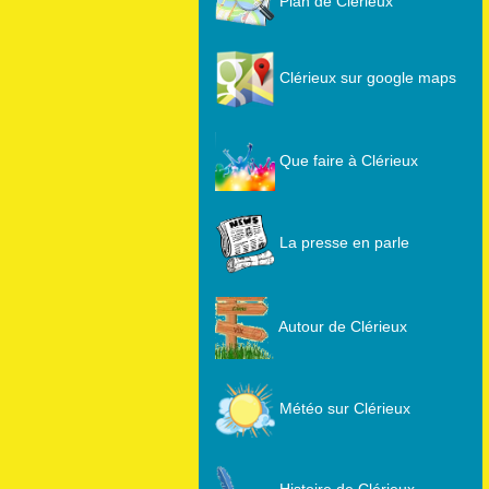
Plan de Clérieux
Clérieux sur google maps
Que faire à Clérieux
La presse en parle
Autour de Clérieux
Météo sur Clérieux
Histoire de Clérieux