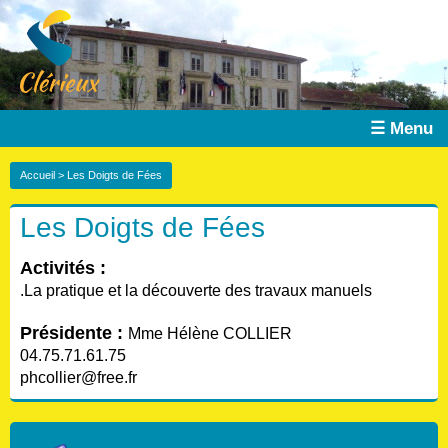
☰ Menu
Accueil
> Les Doigts de Fées
Les Doigts de Fées
Activités :
.La pratique et la découverte des travaux manuels
Présidente :
Mme Hélène COLLIER
04.75.71.61.75
phcollier@free.fr