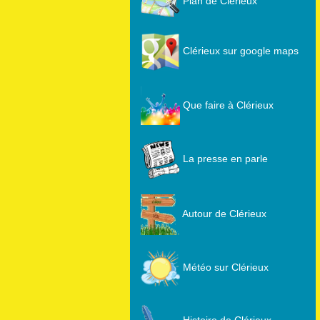
Plan de Clérieux
Clérieux sur google maps
Que faire à Clérieux
La presse en parle
Autour de Clérieux
Météo sur Clérieux
Histoire de Clérieux