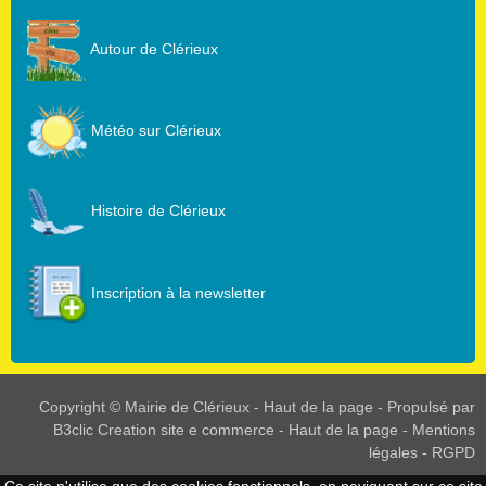
Autour de Clérieux
Météo sur Clérieux
Histoire de Clérieux
Inscription à la newsletter
Copyright © Mairie de Clérieux -
Haut de la page
- Propulsé par
B3clic
Creation site e commerce
-
Haut de la page
-
Mentions
légales
-
RGPD
Ce site n'utilise que des cookies fonctionnels, en naviguant sur ce site