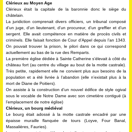
Clérieux au Moyen Age
Clérieux était la capitale de la baronnie donc le siège du
châtelain.
La juridiction comprenait divers officiers, un tribunal composé
d’un juge, d’un lieutenant, d’un procureur, d’un greffier et d’un
sergent. Elle avait compétence en matière de procès civils et
criminels. Elle faisait fonction de Cour d’Appel depuis l’an 1343.
On pouvait trouver la prison, le pilori dans ce qui correspond
actuellement au bas de la rue des Remparts.
La première église dédiée à Sainte Catherine s’élevait à côté du
château fort (au centre du village au bout de la motte castrale).
Très petite, rapidement elle ne convient plus aux besoins de la
population et a été livrée à l’abandon (elle n’existait plus à la
mort de Diane de Poitiers).
On assiste à la construction d’un nouvel édifice de style ogival
sous le vocable de Notre Dame avec son cimetière contiguë (à
l’emplacement de notre église)
Clérieux, un bourg médiéval
Le bourg était adossé à la motte castrale encadré par une
épaisse muraille flanquée de tours (Loyve, Four Banal,
Massalières, Fauries).