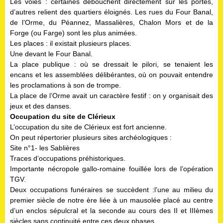
Les voies : certaines débouchent directement sur les portes,
d’autres relient des quartiers éloignés. Les rues du Four Banal,
de l’Orme, du Péannez, Massalières, Chalon Mors et de la
Forge (ou Farge) sont les plus animées.
Les places : il existait plusieurs places.
Une devant le Four Banal.
La place publique : où se dressait le pilori, se tenaient les
encans et les assemblées délibérantes, où on pouvait entendre
les proclamations à son de trompe.
La place de l’Orme avait un caractère festif : on y organisait des
jeux et des danses.
Occupation du site de Clérieux
L’occupation du site de Clérieux est fort ancienne.
On peut répertorier plusieurs sites archéologiques :
Site n°1- les Sablières
Traces d’occupations préhistoriques.
Importante nécropole gallo-romaine fouillée lors de l’opération
TGV.
Deux occupations funéraires se succèdent :l’une au milieu du
premier siècle de notre ère liée à un mausolée placé au centre
d’un enclos sépulcral et la seconde au cours des II et IIIèmes
siècles sans continuité entre ces deux phases.