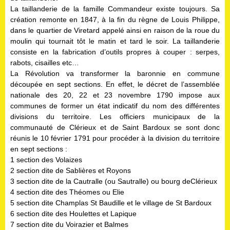
La taillanderie de la famille Commandeur existe toujours. Sa
création remonte en 1847, à la fin du règne de Louis Philippe,
dans le quartier de Viretard appelé ainsi en raison de la roue du
moulin qui tournait tôt le matin et tard le soir. La taillanderie
consiste en la fabrication d’outils propres à couper : serpes,
rabots, cisailles etc…
La Révolution va transformer la baronnie en commune
découpée en sept sections. En effet, le décret de l’assemblée
nationale des 20, 22 et 23 novembre 1790 impose aux
communes de former un état indicatif du nom des différentes
divisions du territoire. Les officiers municipaux de la
communauté de Clérieux et de Saint Bardoux se sont donc
réunis le 10 février 1791 pour procéder à la division du territoire
en sept sections :
1 section des Volaizes
2 section dite de Sablières et Royons
3 section dite de la Cautralle (ou Sautralle) ou bourg deClérieux
4 section dite des Théomes ou Elie
5 section dite Champlas St Baudille et le village de St Bardoux
6 section dite des Houlettes et Lapique
7 section dite du Voirazier et Balmes