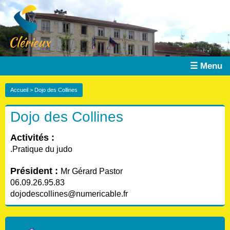
☰ Menu
Accueil
> Dojo des Collines
Dojo des Collines
Activités :
.Pratique du judo
Président :
Mr Gérard Pastor
06.09.26.95.83
dojodescollines@numericable.fr