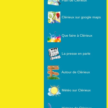
Plan de Clérieux
Clérieux sur google maps
Que faire à Clérieux
La presse en parle
Autour de Clérieux
Météo sur Clérieux
Histoire de Clérieux