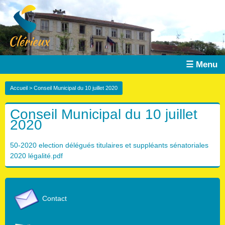
☰ Menu
Accueil
> Conseil Municipal du 10 juillet 2020
Conseil Municipal du 10 juillet
2020
50-2020 election délégués titulaires et suppléants sénatoriales
2020 légalité.pdf
Contact