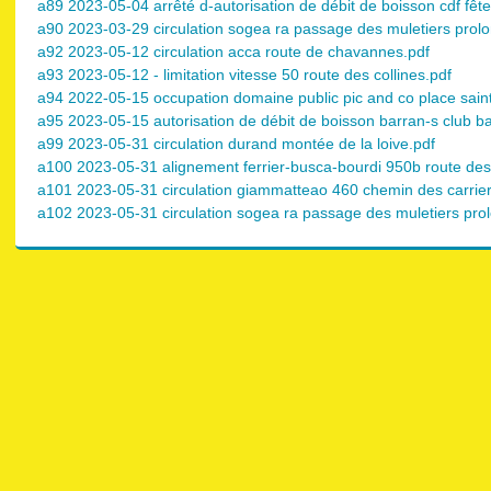
a89 2023-05-04 arrêté d-autorisation de débit de boisson cdf fête
a90 2023-03-29 circulation sogea ra passage des muletiers prolo
a92 2023-05-12 circulation acca route de chavannes.pdf
a93 2023-05-12 - limitation vitesse 50 route des collines.pdf
a94 2022-05-15 occupation domaine public pic and co place saint
a95 2023-05-15 autorisation de débit de boisson barran-s club bal
a99 2023-05-31 circulation durand montée de la loive.pdf
a100 2023-05-31 alignement ferrier-busca-bourdi 950b route des
a101 2023-05-31 circulation giammatteao 460 chemin des carrier
a102 2023-05-31 circulation sogea ra passage des muletiers prol