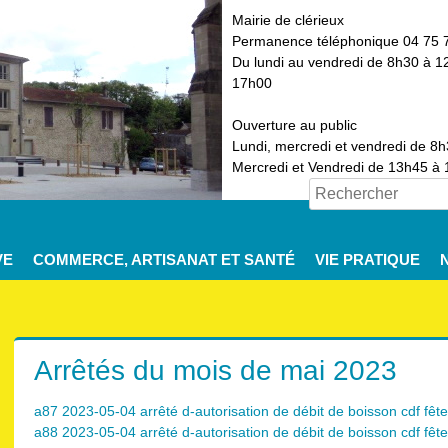
Mairie de clérieux
Permanence téléphonique 04 75 
Du lundi au vendredi de 8h30 à 1
17h00
Ouverture au public
Lundi, mercredi et vendredi de 8
Mercredi et Vendredi de 13h45 à
VE
COMMERCE, ARTISANAT ET SANTÉ
VIE PRATIQUE
Arrêtés du mois de mai 2023
a87 2023-05-04 arrêté d-autorisation de débit de boisson cdf fête
a88 2023-05-04 arrêté d-autorisation de débit de boisson cdf fête