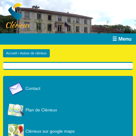
☰ Menu
Accueil
> Autour de clérieux
Contact
Plan de Clérieux
Clérieux sur google maps