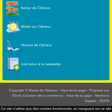
Autour de Clérieux
Météo sur Clérieux
Histoire de Clérieux
Inscription à la newsletter
Copyright © Mairie de Clérieux -
Haut de la page
- Propulsé par
B3clic
Creation site e commerce
-
Haut de la page
-
Mentions
légales
-
RGPD
Ce site n'utilise que des cookies fonctionnels, en naviguant sur ce site