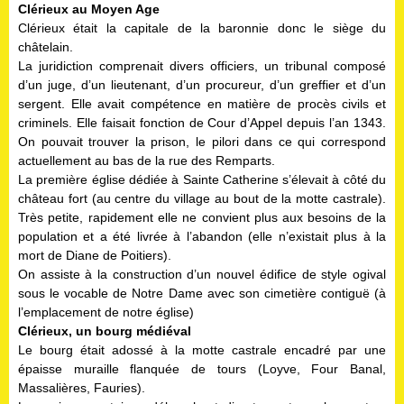
Clérieux au Moyen Age
Clérieux était la capitale de la baronnie donc le siège du
châtelain.
La juridiction comprenait divers officiers, un tribunal composé
d’un juge, d’un lieutenant, d’un procureur, d’un greffier et d’un
sergent. Elle avait compétence en matière de procès civils et
criminels. Elle faisait fonction de Cour d’Appel depuis l’an 1343.
On pouvait trouver la prison, le pilori dans ce qui correspond
actuellement au bas de la rue des Remparts.
La première église dédiée à Sainte Catherine s’élevait à côté du
château fort (au centre du village au bout de la motte castrale).
Très petite, rapidement elle ne convient plus aux besoins de la
population et a été livrée à l’abandon (elle n’existait plus à la
mort de Diane de Poitiers).
On assiste à la construction d’un nouvel édifice de style ogival
sous le vocable de Notre Dame avec son cimetière contiguë (à
l’emplacement de notre église)
Clérieux, un bourg médiéval
Le bourg était adossé à la motte castrale encadré par une
épaisse muraille flanquée de tours (Loyve, Four Banal,
Massalières, Fauries).