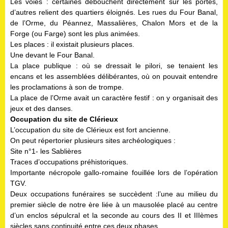
Les voies : certaines débouchent directement sur les portes,
d’autres relient des quartiers éloignés. Les rues du Four Banal,
de l’Orme, du Péannez, Massalières, Chalon Mors et de la
Forge (ou Farge) sont les plus animées.
Les places : il existait plusieurs places.
Une devant le Four Banal.
La place publique : où se dressait le pilori, se tenaient les
encans et les assemblées délibérantes, où on pouvait entendre
les proclamations à son de trompe.
La place de l’Orme avait un caractère festif : on y organisait des
jeux et des danses.
Occupation du site de Clérieux
L’occupation du site de Clérieux est fort ancienne.
On peut répertorier plusieurs sites archéologiques :
Site n°1- les Sablières
Traces d’occupations préhistoriques.
Importante nécropole gallo-romaine fouillée lors de l’opération
TGV.
Deux occupations funéraires se succèdent :l’une au milieu du
premier siècle de notre ère liée à un mausolée placé au centre
d’un enclos sépulcral et la seconde au cours des II et IIIèmes
siècles sans continuité entre ces deux phases.