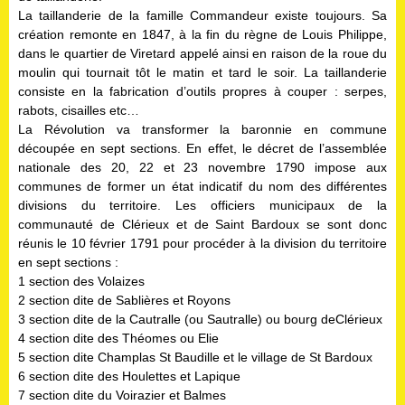
La taillanderie de la famille Commandeur existe toujours. Sa
création remonte en 1847, à la fin du règne de Louis Philippe,
dans le quartier de Viretard appelé ainsi en raison de la roue du
moulin qui tournait tôt le matin et tard le soir. La taillanderie
consiste en la fabrication d’outils propres à couper : serpes,
rabots, cisailles etc…
La Révolution va transformer la baronnie en commune
découpée en sept sections. En effet, le décret de l’assemblée
nationale des 20, 22 et 23 novembre 1790 impose aux
communes de former un état indicatif du nom des différentes
divisions du territoire. Les officiers municipaux de la
communauté de Clérieux et de Saint Bardoux se sont donc
réunis le 10 février 1791 pour procéder à la division du territoire
en sept sections :
1 section des Volaizes
2 section dite de Sablières et Royons
3 section dite de la Cautralle (ou Sautralle) ou bourg deClérieux
4 section dite des Théomes ou Elie
5 section dite Champlas St Baudille et le village de St Bardoux
6 section dite des Houlettes et Lapique
7 section dite du Voirazier et Balmes