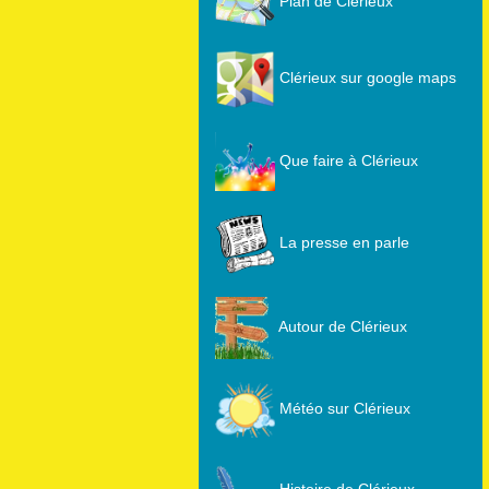
Plan de Clérieux
Clérieux sur google maps
Que faire à Clérieux
La presse en parle
Autour de Clérieux
Météo sur Clérieux
Histoire de Clérieux