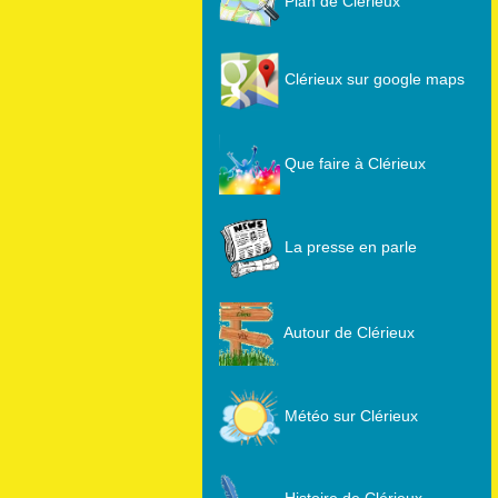
Plan de Clérieux
Clérieux sur google maps
Que faire à Clérieux
La presse en parle
Autour de Clérieux
Météo sur Clérieux
Histoire de Clérieux