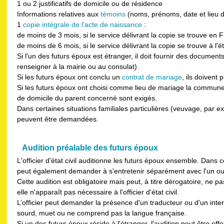
1 ou 2 justificatifs de domicile ou de résidence
Informations relatives aux
témoins
(noms, prénoms, date et lieu d
1
copie intégrale de l'acte de naissance
:
de moins de 3 mois, si le service délivrant la copie se trouve en 
de moins de 6 mois, si le service délivrant la copie se trouve à l'é
Si l'un des futurs époux est étranger, il doit fournir des documents
renseigner à la mairie ou au consulat).
Si les futurs époux ont conclu un
contrat de mariage
, ils doivent 
Si les futurs époux ont choisi comme lieu de mariage la commune o
de domicile du parent concerné sont exigés.
Dans certaines situations familiales particulières (veuvage, par
peuvent être demandées.
Audition préalable des futurs époux
L'officier d'état civil auditionne les futurs époux ensemble. Dans cer
peut également demander à s'entretenir séparément avec l'un ou 
Cette audition est obligatoire mais peut, à titre dérogatoire, ne pas
elle n'apparaît pas nécessaire à l'officier d'état civil.
L’officier peut demander la présence d'un traducteur ou d'un interp
sourd, muet ou ne comprend pas la langue française.
Si un des futurs époux réside à l'étranger, l'audition peut être eff