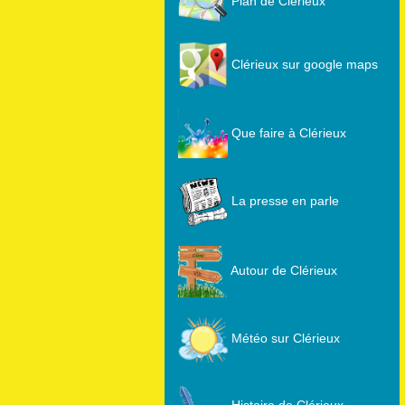
Plan de Clérieux
Clérieux sur google maps
Que faire à Clérieux
La presse en parle
Autour de Clérieux
Météo sur Clérieux
Histoire de Clérieux