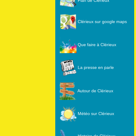
Plan de Clérieux
Clérieux sur google maps
Que faire à Clérieux
La presse en parle
Autour de Clérieux
Météo sur Clérieux
Histoire de Clérieux