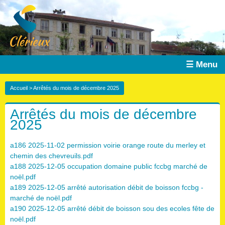
☰ Menu
Accueil
> Arrêtés du mois de décembre 2025
Arrêtés du mois de décembre
2025
a186 2025-11-02 permission voirie orange route du merley et
chemin des chevreuils.pdf
a188 2025-12-05 occupation domaine public fccbg marché de
noël.pdf
a189 2025-12-05 arrêté autorisation débit de boisson fccbg -
marché de noël.pdf
a190 2025-12-05 arrêté débit de boisson sou des ecoles fête de
noël.pdf